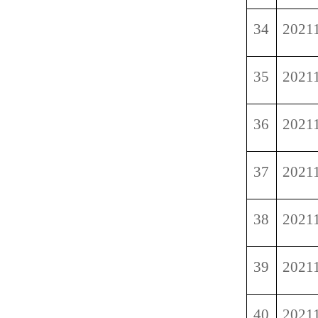
34
2021
35
2021
36
2021
37
2021
38
2021
39
2021
40
2021