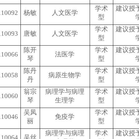
学术
建议授
110092
杨敏
人文医学
型
学术
建议授
110093
唐敏
人文医学
型
陈开
学术
建议授
110066
法医学
琴
型
陈丹
学术
建议授
110058
病原生物学
丹
型
翁宗
病理学与病理
学术
建议授
110060
琴
生理学
型
吴凤
学术
建议授
110046
免疫学
丽
型
病理学与病理
学术
建议授
110064
吴丝