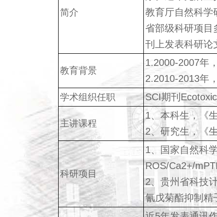
教育厅自然科学研
简介
省部级科研项目
刊上发表科研论文
1.2000-20
教育背景
2.2010-20
SCI期刊Ecotoxic
学术组织任职
1、本科生，《
主讲课程
2、研究生，《
1、国家自然科学基
ROS/Ca2+/m
科研项目
2、贵州省科技计划
氰戊菊酯抑制精
近5年发表通讯作