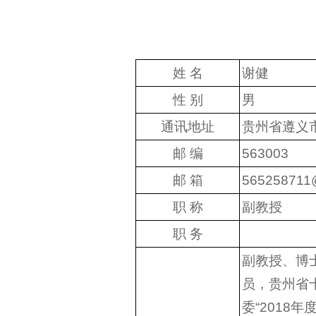
姓 名
谢健
性 别
男
通讯地址
贵州省遵义
邮 编
563003
邮 箱
565258711
职 称
副教授
职 务
副教授、博
员，贵州省十
委“2018