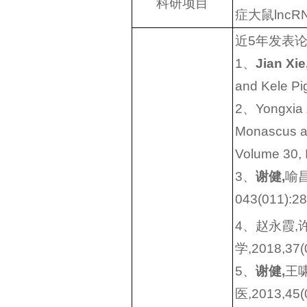
科研项目
症大鼠lncR
近5年发表
1、
Jian Xie
and Kele Pi
2、Yongxia 
Monascus ank
Volume 30, 
3、
谢健,
喻昌
043(011):2
4、赵永霞,
学,2018,37(
5、
谢健,
王
医,2013,45(0