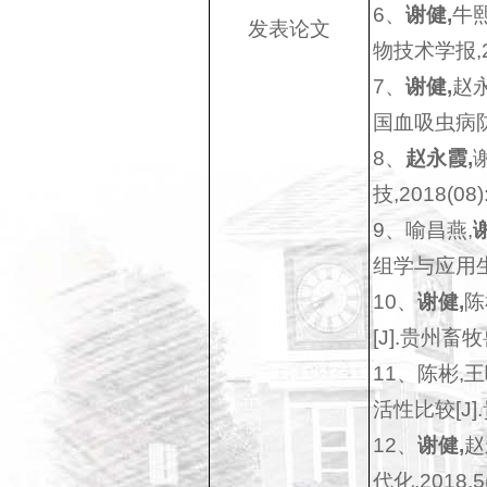
6、
谢健,
牛
发表论文
物技术学报,201
7、
谢健,
赵永
国血吸虫病防治杂
8、
赵永霞,
技,2018(08):
9、喻昌燕,
组学与应用生物学
10、
谢健,
陈
[J].贵州畜牧兽
11、陈彬,王
活性比较[J].贵
12、
谢健,
赵
代化,2018,5(