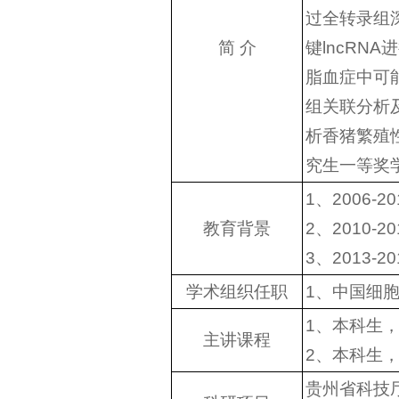
过全转录组深
简 介
键lncRN
脂血症中可
组关联分析
析香猪繁殖
究生一等奖
1、2006-
教育背景
2、2010
3、2013
学术组织任职
1、中国细
1、本科生
主讲课程
2、本科生
贵州省科技厅