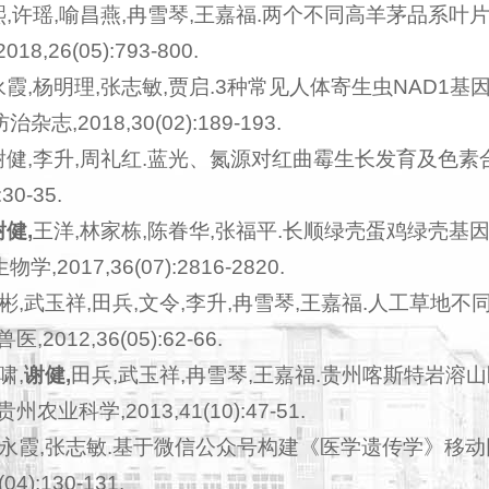
熙,许瑶,喻昌燕,冉雪琴,王嘉福.两个不同高羊茅品系叶片
8,26(05):793-800.
霞,杨明理,张志敏,贾启.3种常见人体寄生虫NAD1基因
志,2018,30(02):189-193.
谢健,李升,周礼红.蓝光、氮源对红曲霉生长发育及色素合
30-35.
谢健,
王洋,林家栋,陈眷华,张福平.长顺绿壳蛋鸡绿壳基因SL
,2017,36(07):2816-2820.
彬,武玉祥,田兵,文令,李升,冉雪琴,王嘉福.人工草地
医,2012,36(05):62-66.
啸,
谢健,
田兵,武玉祥,冉雪琴,王嘉福.贵州喀斯特岩
州农业科学,2013,41(10):47-51.
永霞,张志敏.基于微信公众号构建《医学遗传学》移动网
04):130-131.