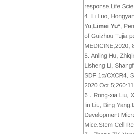
response.Life Sci
4. Li Luo, Hongya
Yu,
Limei Yu*
, Pen
of Guizhou Tuji
MEDICINE,2020, 
5. Anling Hu, Zhiq
Lisheng Li, Shangf
SDF-1α/CXCR4, SCF
2020 Oct 5;260:1
6．Rong-xia Liu, X
lin Liu, Bing Yang,
Development Micro
Mice.Stem Cell Re