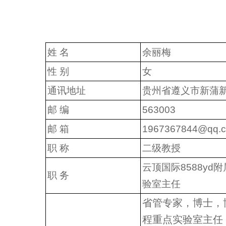
姓 名
余丽梅
性 别
女
通讯地址
贵州省遵义市新蒲
邮 编
563003
邮 箱
1967367844@qq.
职 称
二级教授
云顶国际8588y
职 务
验室主任
省管专家，博士，
程重点实验室主任