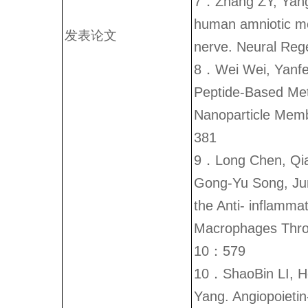
7．Zhang ZY, Yang
human amniotic me
发表论文
nerve. Neural Reg
8．Wei Wei, Yanfei
Peptide-Based Meth
Nanoparticle Mem
381
9．Long Chen, Qia
Gong-Yu Song, Ju
the Anti- inflamma
Macrophages Thro
10：579
10．ShaoBin LI, H
Yang. Angiopoietin