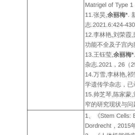
Matrigel of Type 
11.张昊,
余丽梅*
.
志.2021.6:424-430
12.李林艳,刘荣霞,
功能不全及子宫内膜容受
13.王钰莹,
余丽梅*
杂志.2021，26（25
14.万雪,李林艳,祁
学遗传学杂志，已
15.帅芝琴,陈家蒙
窄的研究现状与问题[J]
1、《Stem Cells: Ba
Dordrecht，2015