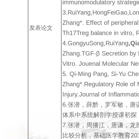
immunomodulatory strategi
3.RuiYang,HongFeiGao,Lo
Zhang*. Effect of peripher
发表论文
Th17Treg balance in vit
4.GongyuSong,RuiYang
,Qi
Zhang.TGF-β Secretion by M
Vitro. Jouenal Molecular N
5. Qi-Ming Pang, Si-Yu Che
Zhang*.Regulatory Role of
Injury.Journal of Inflamma
6.张潜，薛黔，罗军敏，
体系中系统解剖学授课初探，基
7.张潜，周播江，唐谦，
比较分析，基础医学教育2015