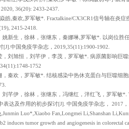
, 2020, 36(20): 2433-2437.
焱皓
,
秦欢
,
罗军敏
*. Fractalkine/CX3CR1
信号轴在炎症
(19), 2415-2418.
，姚新生，徐林，张继东，秦娜琳
,
罗军敏
*.
以岗位胜
讨
[J].
中国免疫学杂志，
2019,35(11):1900-1902.
莹，刘旭恒，刘芊伊，李茂，罗军敏
*.
病原菌影响巨噬
34(11):1748-1752
姗，秦欢，罗军敏
*.
结核感染中热休克蛋白与巨噬细胞
73.
，刘芊伊，徐林，张继东，冯继红，泮红飞，罗军敏
*.
中表达及作用的初步探讨
[J].
中国免疫学杂志，
2017
，
,Junmin Luo*,Xiaobo Fan,Longmei Li,Shanshan Li,Ku
2 induces tumor growth and angiogenesis in colorectal 