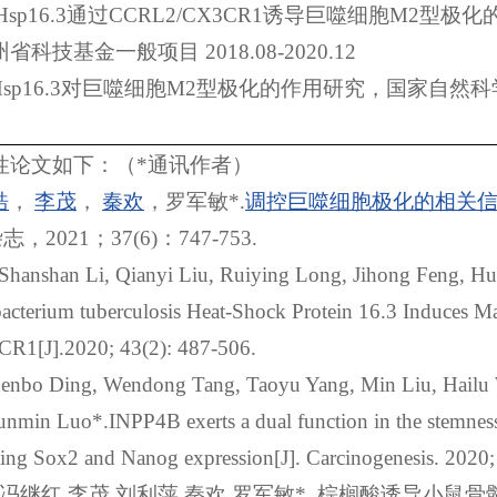
Hsp16.3
通过
CCRL2/CX3CR1
诱导巨噬细胞
M2
型极化
州省科技基金一般项目
2018.08-2020.12
sp16.3
对巨噬细胞
M2
型极化的作用研究，国家自然科
性论文如下：（
*
通讯作者）
皓
，
李茂
，
秦欢
，罗军敏
*.
调控巨噬细胞极化的相关
杂志，
2021
；
37(6)
：
747-753.
Shanshan Li, Qianyi Liu, Ruiying Long, Jihong Feng, Hu
cterium tuberculosis Heat-Shock Protein 16.3 Induces M
1[J].2020; 43(2): 487-506.
henbo Ding, Wendong Tang, Taoyu Yang, Min Liu, Hail
unmin Luo*.INPP4B exerts a dual function in the stemness 
ating Sox2 and Nanog expression[J]. Carcinogenesis. 2020;
冯继红
,
李茂
,
刘利萍
,
秦欢
,
罗军敏
*.
棕榈酸诱导小鼠骨