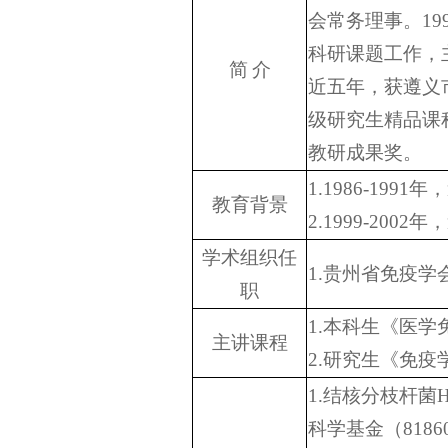
会常务理事。
19
科研课题工作，
简
介
近五年，获遵义
级研究生精品课
教研成果奖。
1.1986-1991
年，
教育背景
2.1999-2002
年，
学术组织任
1.
贵州省免疫学
职
1.
本科生《医学
主讲课程
2.
研究生《免疫
1.
结核分枝杆菌
H
科学基金（
8186