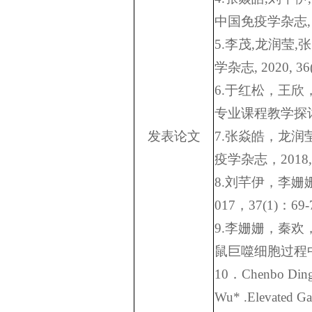
中国免疫学杂志
5.
李茂
,
龙润莹
,
张
学杂志
, 2020, 36
6.
于红松，王欣
专业课程教学探
发表论文
7.
张焱皓，龙润
疫学杂志，
2018,
8.
刘芊伊，李姗
017
，
37(1)
：
69-
9.
李姗姗，秦欢
鼠巨噬细胞过程
10
．
Chenbo Ding
Wu* .Elevated Gab