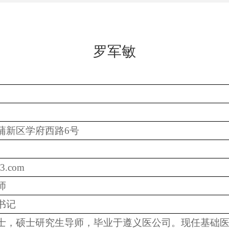
罗军敏
蒲新区学府西路
6
号
3.com
师
书记
士，硕士研究生导师，毕业于遵义医公司。现任基础