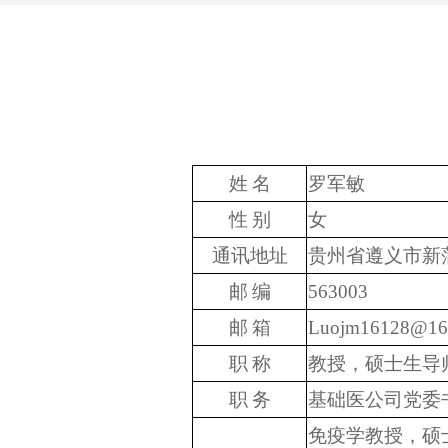
姓
名
罗军敏
性
别
女
通讯地址
贵州省遵义市新
邮
编
563003
邮
箱
Luojm16128@16
职
称
教授，硕士生导
职
务
基础医公司党委
免疫学教授，硕