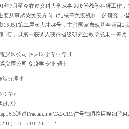
91
年
7
月至今在遵义科大学从事免疫学教学科研工作，
主要从事感染免疫方向（结核等免疫机制）的研究，
市
15851
第二层次人才称号，主持国家自然基金项目
2
程
1
项，以第一获奖人获得省级研究生教学成果一等奖
遵义医公司
临床医学专业
学士
遵义医公司
免疫学专业
硕士
会常务理事
免疫学》
学进展》
sp16.3
通过
Fractalkine/CX3CR1
信号轴调控巨噬细胞
M
0291
）
2019.01-2022.12