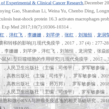
 of Experimental & Clinical Cancer Research
,December 20
oying Gao, Shanshan Li, Weina Yu, Chenbo Ding, Long
culosis heat-shock protein 16.3 activates macrophages 
lin Exp Med 2017;10(7):10306-10314
．
红
，
泮红飞
，
李姗姗
，
刘芊伊
，
张红
，
刘旭恒
，
龙润
袭和转移的影响
[J].
现代免疫学，
2017
，
37 (4)
：
277-28
，李姗姗，刘芊伊，泮红飞，刘旭恒，龙润莹，张焱
小鼠
M1
型巨噬细胞的作用研究
[J].
现代免疫学，
2017
，
》，人民卫生出版社
（主编：司传平），罗军敏参编
》，高教出版社
（主编：司传平），
罗军敏参编，
201
》，高教出版社
（主编：孙万邦），罗军敏参编，
201
》，人民卫生出版社
（主编：司传平），罗军敏参编
细胞和微小
RNA
与肿瘤免疫逃逸的相关基础研究，
201
人）
，
2019.05