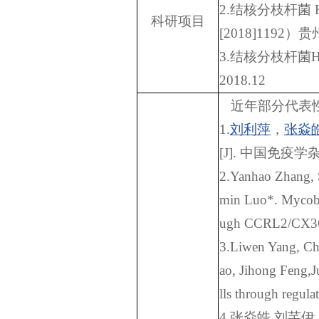
2.
结核分枝杆菌
科研项目
[2018]1192
）贵
3.
结核分枝杆菌
H
2018.12
近年部分代表
1.
刘利萍
，
张焱
[J].
中国免疫学
2.Yanhao Zhang, 
min Luo*. Mycoba
ugh CCRL2/CX3CR
3.Liwen Yang, C
ao, Jihong Feng,J
lls through regul
4.
张焱皓
,
刘芊伊
,