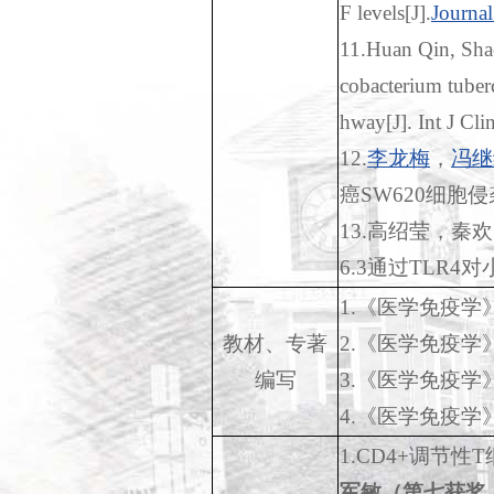
F levels[J].
Journal
11.Huan Qin, Sha
cobacterium tuber
hway[J]. Int J C
12.
李龙梅
，
冯继
癌
SW620
细胞侵
13.
高绍莹，秦欢
6.3
通过
TLR4
对
1.
《医学免疫学
教材、专著
2.
《医学免疫学
编写
3.
《医学免疫学
4.
《医学免疫学
1.CD4+
调节性
T
军敏（第七获奖