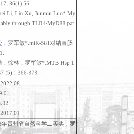
17, 36(1):56
mei Li, Lin Xu, Junmin Luo*.My
probably through TLR4/MyD88 pat
莹
，罗军敏
*.miR-581
对结直肠
1.
皓，徐林，罗军敏
*.MTB Hsp 1
37 (5)
：
366-373.
，
2022.08
9.01
8.02
，
2017.01
8
年贵州省自然科学二等奖，
罗