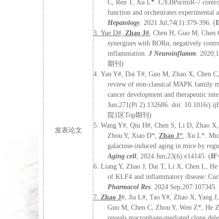
C, Ren T, Xu L
*
. C/EBPα/miR-7 control
function and orchestrates experimental 
Hepatology
. 2021 Jul;74(1):379-396.
(
I
3.
Yue D#,
Zhao J#
, Chen H, Guo M, Chen 
synergizes with RORα, negatively contro
inflammation.
J Neuroinflamm
. 2020;1
期刊
)
4.
Yan Y
#
, Dai T
#
, Guo M, Zhao X, Chen C
review of non-classical MAPK family m
cancer development and therapeutic int
Jun;271(Pt 2):132686. doi: 10.1016/j.i
院
1
区
Top
期刊
)
5.
Wang Y#, Qiu H#, Chen S, Li D, Zhao X,
发表论文
Zhou Y, Xiao D*,
Zhao J
*
, Xu L*. Mic
galactose-induced aging in mice by regul
Aging cell
,
2024 Jun;23(6):e14145.
(
IF
6.
Liang Y, Zhao J, Dai T, Li X, Chen L, H
of KLF4 and inflammatory disease: Curre
Pharmacol Res
. 2024 Sep;207:107345. 
7.
Zhao J
#, Jia L#, Tao Y#, Zhao X, Yang J
Guo M, Chen C, Zhou Y, Wen Z*, He Z*
reveals macrophage-mediated clone delet