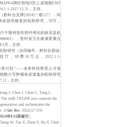
MAPK4
调控肺泡
II
型上皮细胞
EMT
24.1.1-2027.12.31
，
主持
。
黔科合支撑[2024]一般127）：间
肠炎损伤修复的机制研究
，
5
0万，
因治疗干预特发性肺纤维化的效应及机
M0002
），
贵州省卫生健康委
重点
年
2
月
，
主持。
及机制研究
（
合同编号：黔科合基础
-
技厅，
经费
10万元，
2022.1.1-
人才培养计划”——未来科技菁英人才项
节性B细胞介导肿瘤免疫逃逸的机制研究
027.12，主持。
Yang J, Chen J, Chen C, Tang L,
 The miR-7/EGFR axis controls the
generation and orchestrates the
se.
J Adv Res
. 2024;57:119-
2024
年
ESI
高被引
）
Zheng W, Tao Y, Zhou Y, Hu Y, Chen