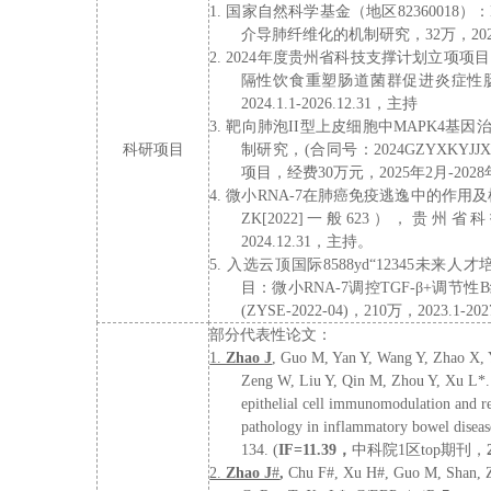
1.
国家自然科学基金（地区
82360018
）：
介导肺纤维化的机制研究
，
3
2
万，
2
0
2.
2024年度贵州省科技支撑计划立项项目（
隔性饮食重塑肠道菌群促进炎症性
2
024.1.1-2026.12.31
，
主持
3.
靶向肺泡
II型上皮细胞中MAPK4基
科研项目
制研究，
(
合同号：
2024GZYXKYJJX
项目
，经费
30
万元，
202
5
年
2
月
-202
8
4.
微小
RNA-7在肺癌免疫逃逸中的作用
ZK[2022]一般623
）
，贵州省科
2024.12.31
，
主持。
5.
入选云顶国际8588yd
“12345未来
目：微小RNA-7调控TGF-β+调
(ZYSE-2022-04)，210万，2023.1-2
部分代表性论文：
1.
Zhao J
, Guo M, Yan Y, Wang Y, Zhao X, 
Zeng W, Liu Y, Qin M, Zhou Y, Xu L*.
epithelial cell immunomodulation and re
pathology in inflammatory bowel disea
134.
(
IF=
11.39
，
中科院
1
区
top
期刊
，
2.
Zhao J
#
,
Chu F
#
, Xu H
#
, Guo M, Shan, 