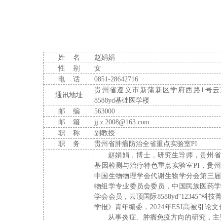
姓
名
赵娟娟
性
别
女
电
话
0851
-
28642716
贵州省遵义市新蒲新区学府西路
1号
通讯地址
8588yd基础医学楼
邮
编
563000
邮
箱
jj.z.2008@163.com
职
称
副教授
职
务
贵州省
肿瘤防治全省重点实验室
PI
赵娟娟，博士，
研究生
导师
，
贵州
基因检测与治疗特色重点实验室
PI
，贵州
中国生物物理学会代谢生物学分会第三
物组学专业委员会委员，中国民族医药
学会会员，
云顶国际8588yd
“12345”
科技菁
学报》青年编委
，
2024
年
ESI
高被引论文
从事炎症、肿瘤免疫方向的研究，主