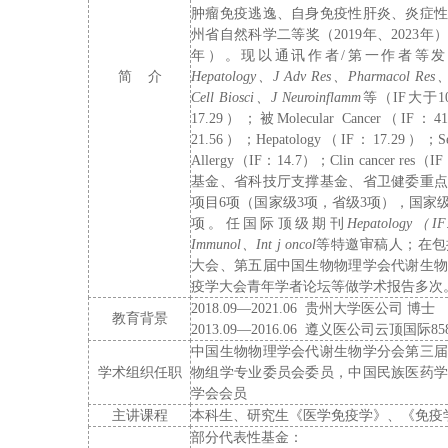
肿瘤免疫逃逸
、
自身免疫性肝炎、炎症
州省自然科学二等奖（
2019
年、
202
3
年
年
）。现以
通讯作者
/
第一作者等发
简
介
Hepatology
、
J Adv Res
、
Pharmacol Res
Cell Biosci
、
J Neuroinflamm
等（
IF
大于
1
17.29
）；被
Molecular Cancer
（
IF
：
41
21.56
）；
Hepatology
（
IF
：
17.29
）；
S
Allergy
（
IF
：
14.7
）；
Clin cancer res
（
IF
基金、省科技厅
支撑
基金
、
省卫健委重
项目
6
项（国家级
3
项，省级
3
项），
国家
项
。任国际顶级期刊
Hepatology
（
IF
Immunol
、
Int j oncol
等特邀审稿人；在包
大会、第五届中国生物物理学会代谢生
疫学大会青年学者论坛等做学术报告多次
2018.09—2021.06
贵州大学医公司
博士
教育背景
2013.09—2016.06
遵义医公司云顶国际858
中国生物物理学会代谢生物学分会第三
学术组织任职
物组学专业委员会委员，中国民族医药
学会会员
主讲课程
本科生、研究生《医学免疫学》、《免疫
部分代表性基金：