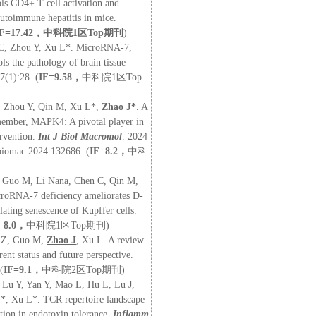
s CD4+ T cell activation and
autoimmune hepatitis in mice.
F=17.42
，
中科院
1
区
Top
期刊
)
C, Zhou Y, Xu L
*
. MicroRNA-7,
ls the pathology of brain tissue
7(1):28. (
IF=9.58
，
中科院
1
区
Top
, Zhou Y, Qin M, Xu L
*
,
Zhao J
*
. A
ember, MAPK4: A pivotal player in
ervention.
Int J Biol Macromol
. 2024
jbiomac.2024.132686. (
IF=
8.2
，
中科
 Guo M, Li Nana, Chen C, Qin M,
roRNA-7 deficiency ameliorates D-
ating senescence of Kupffer cells.
=
8.0
，
中科院
1
区
Top
期刊
)
e Z, Guo M,
Zhao J
, Xu L. A review
nt status and future perspective.
(
IF=
9.1
，
中科院
2
区
Top
期刊
)
, Lu Y, Yan Y, Mao L, Hu L, Lu J,
, Xu L*. TCR repertoire landscape
ion in endotoxin tolerance.
Inflamm