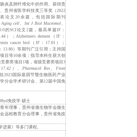
性肠炎及肺纤维化中的作用。获得贵
）、贵州省医学科技奖三等奖（
2022
表论文
20
余篇，
包括国际期刊
、
Aging cell
、
Int J Biol Macromol
、
0.0
的
SCI
论文
2
篇，最高单篇
IF
：
.44
）；
Alzheimers dement
（
IF
：
emin cancer biol
（
IF
：
17.01
）；
：
13.80
）等期刊
广泛引用；主持国
点
项目
等
10
余
项；指导本科生获大创
级竞赛类项目
1
项
，
省级竞赛类项目
3
:17.
42
）、
Pharmacol Res
、
Front
括
2023
国际基因节暨生物医药产业
物学分会学术研讨会、第
12
届中国免
。
8yd免疫学
硕士
届青年理事，贵州省微生物学会微生
学会远程教育分会理事，
贵州省免疫
学进展》等多门课程。