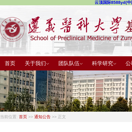
云顶国际8588yd(中国
首页
关于我们
团队队伍
科学研究
公
当前位置:
首页
>>
通知公告
>> 正文