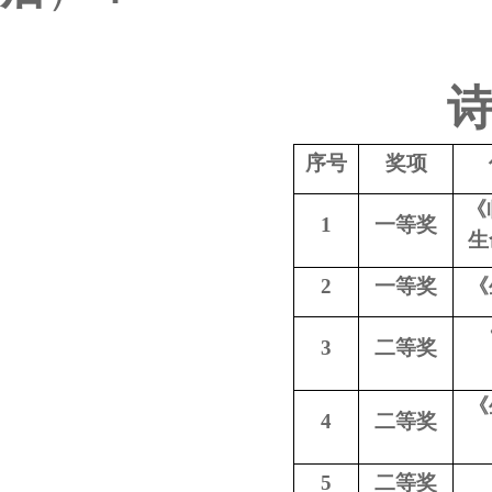
序号
奖项
《
1
一等奖
生
2
一等奖
《
3
二等奖
《
4
二等奖
5
二等奖