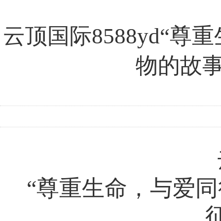
云顶国际8588yd“
物的故
“尊重生命，与爱同