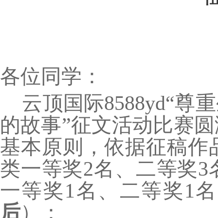
各位同学：
云顶国际8588yd
“尊
的故事”征文活动比赛
基本原则，依据征稿作
类一等奖2名、二等奖3
一等奖1名、二等奖1
后
）：