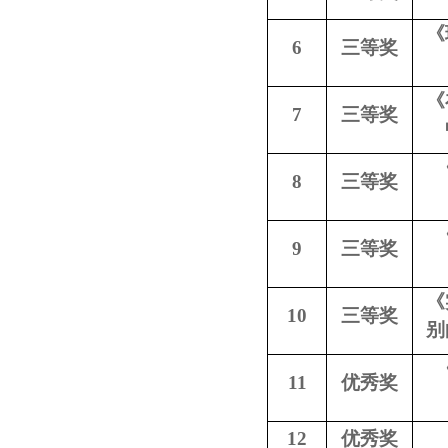
《
6
三
等奖
《
7
三
等奖
8
三
等奖
9
三
等奖
《
10
三
等奖
别
11
优秀奖
12
优秀奖